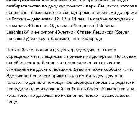
разбирательство по делу супружеской пары Лещински, которая
обвиняется в издевательствах над тремя приемными дочерьми
из России – девочками 12, 13 и 14 лет. На скамье подсудимых
оказались 46‑летняя Эдельвина Лещински (Edelwina
Leschinsky) и ее супруг 43-летний Стивен Лещински (Steven
Leschinsky) из округа Лаример, штат Колорадо.
Полицейские выявили целую череду случаев плохого
обращения четы Лещински с приемными дочерьми. По словам
одной из сестер, Лещински заставляли ее делать сотни
отжиманий на доске с гвоздями. Девочки также сообщили, что
Эдельвина Лещински приказывала им бить друг друга по
голове. По данным помощников шерифа, приемные родители
принудили одну из дочерей пробежать более 70 км за три дня,
из-за того, что девочка, по их мнению, плохо пережевывала
пищу.