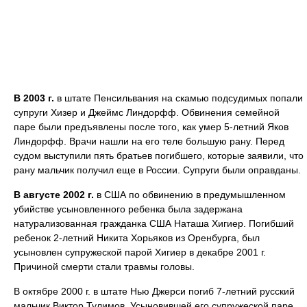
В 2003 г.
в штате Пенсильвания на скамью подсудимых попали
супруги Хизер и Джеймс Линдорфф. Обвинения семейной
паре были предъявлены после того, как умер 5-летний Яков
Линдорфф. Врачи нашли на его теле большую рану. Перед
судом выступили пять братьев погибшего, которые заявили, что
рану мальчик получил еще в России. Супруги были оправданы.
В августе 2002 г.
в США по обвинению в предумышленном
убийстве усыновленного ребенка была задержана
натурализованная гражданка США Наташа Хигиер. Погибший
ребенок 2-летний Никита Хорьяков из Оренбурга, был
усыновлен супружеской парой Хигиер в декабре 2001 г.
Причиной смерти стали травмы головы.
В октябре 2000 г. в штате Нью Джерси погиб 7-летний русский
мальчик Виктор Тулимов. Усыновившей его супружеской паре