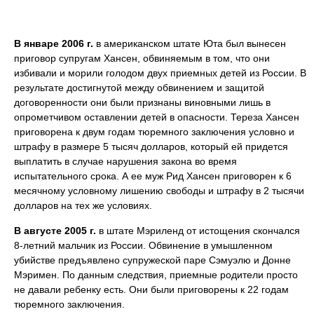
В январе 2006 г.
в американском штате Юта был вынесен
приговор супругам Хансен, обвиняемым в том, что они
избивали и морили голодом двух приемных детей из России. В
результате достигнутой между обвинением и защитой
договоренности они были признаны виновными лишь в
опрометчивом оставлении детей в опасности. Тереза Хансен
приговорена к двум годам тюремного заключения условно и
штрафу в размере 5 тысяч долларов, который ей придется
выплатить в случае нарушения закона во время
испытательного срока. А ее муж Рид Хансен приговорен к 6
месячному условному лишению свободы и штрафу в 2 тысячи
долларов на тех же условиях.
В августе 2005 г.
в штате Мэриленд от истощения скончался
8-летний мальчик из России. Обвинение в умышленном
убийстве предъявлено супружеской паре Сэмуэлю и Донне
Мэримен. По данным следствия, приемные родители просто
не давали ребенку есть. Они были приговорены к 22 годам
тюремного заключения.