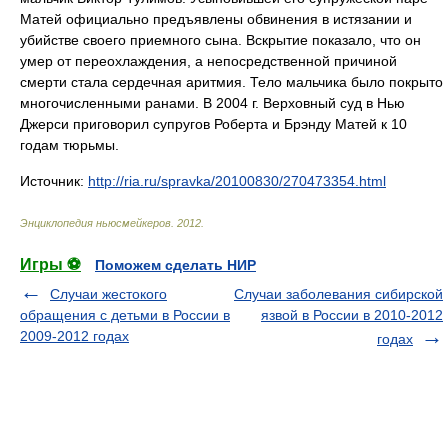
Матей официально предъявлены обвинения в истязании и
убийстве своего приемного сына. Вскрытие показало, что он
умер от переохлаждения, а непосредственной причиной
смерти стала сердечная аритмия. Тело мальчика было покрыто
многочисленными ранами. В 2004 г. Верховный суд в Нью
Джерси приговорил супругов Роберта и Брэнду Матей к 10
годам тюрьмы.
Источник:
http://ria.ru/spravka/20100830/270473354.html
Энциклопедия ньюсмейкеров
.
2012
.
Игры ⚽
Поможем сделать НИР
Случаи жестокого
Случаи заболевания сибирской
обращения с детьми в России в
язвой в России в 2010-2012
2009-2012 годах
годах